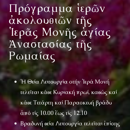
Πρόγραμμα ἱερῶν
ἀκολουθιῶν τῆς
Ἱερᾶς Μονῆς ἁγίας
Ἀναστασίας τῆς
Ρωμαίας
Ἡ Θεία Λειτουργία στήν Ἱερά Μονή
τελεῖται κάθε Κυριακή πρωί, καθώς καί
κάθε Τετάρτη καί Παρασκευή βράδυ
ἀπό τίς 10.00 ἕως τίς 12.10
Βραδυνή θεία Λειτουργία τελεῖται ἐπίσης