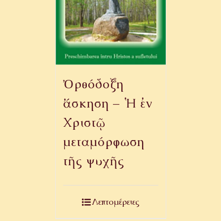
Ὀρθόδοξη
ἄσκηση – Ἡ ἐν
Χριστῷ
μεταμόρφωση
τῆς ψυχῆς
Λεπτομέρειες