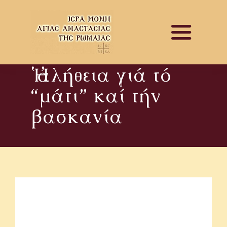
Skip
to
Toggle
content
Navigat
Ἡ ἀλήθεια γιά τό
ΑΡΧΙΚΗ
“μάτι” καί τήν
ΕΝΗΜΕΡΩΣΗ
βασκανία
ΙΣΤΟΡΙΚΟ
ΕΚΔΟΣΕΙΣ
ΦΩΤΟΓΡΑΦΙΕΣ
ΒΙΝΤΕΟ