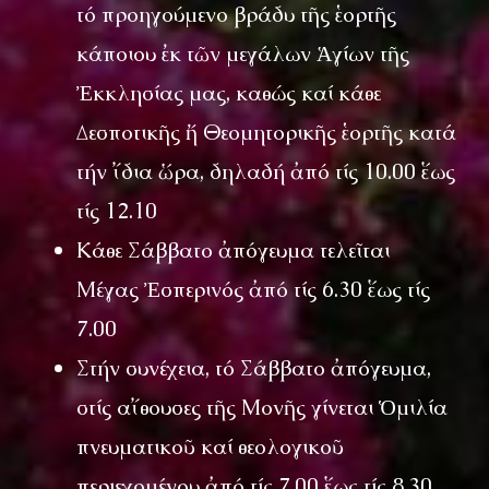
τό προηγούμενο βράδυ τῆς ἑορτῆς
κάποιου ἐκ τῶν μεγάλων Ἁγίων τῆς
Ἐκκλησίας μας, καθώς καί κάθε
Δεσποτικῆς ἤ Θεομητορικῆς ἑορτῆς κατά
τήν ἴδια ὥρα, δηλαδή ἀπό τίς 10.00 ἕως
τίς 12.10
Κάθε Σάββατο ἀπόγευμα τελεῖται
Μέγας Ἐσπερινός ἀπό τίς 6.30 ἕως τίς
7.00
Στήν συνέχεια, τό Σάββατο ἀπόγευμα,
στίς αἴθουσες τῆς Μονῆς γίνεται Ὁμιλία
πνευματικοῦ καί θεολογικοῦ
περιεχομένου ἀπό τίς 7.00 ἕως τίς 8.30