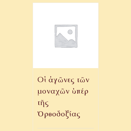
Οἱ ἀγῶνες τῶν
μοναχῶν ὑπέρ
τῆς
Ὀρθοδοξίας