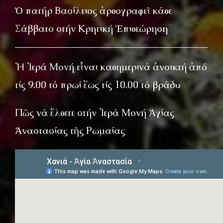
Ὁ πατήρ Βασίλειος ἀρθογραφεῖ κάθε
Σάββατο στήν Κρητική Ἐπιθεώρηση
Ἡ Ἱερά Μονή εἶναι καθημερινά ἀνοικτή ἀπό
τίς 9.00 τό πρωί ἕως τίς 10.00 τό βράδυ
Πῶς νά ἔλθετε στήν Ἱερά Μονή Ἁγίας
Ἀναστασίας τῆς Ρωμαίας