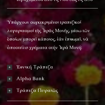
Ὑπάρχουν συγκεκριμένοι τραπεζικοί
λογαριασμοί τῆς Ἱερᾶς Μονῆς, μέσω τῶν
ὁποίων μπορεῖ κάποιος, ἐάν ἐπιθυμεῖ, νά
ἀποστείλει χρήματα στήν Ἱερά Μονή:
Ἐθνική Τράπεζα
Alpha Bank
Τράπεζα Πειραιῶς