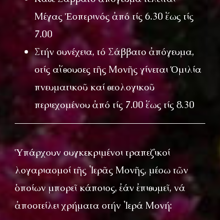
Μέγας Ἐσπερινός ἀπό τίς 6.30 ἕως τίς
7.00
Στήν συνέχεια, τό Σάββατο ἀπόγευμα,
στίς αἴθουσες τῆς Μονῆς γίνεται Ὁμιλία
πνευματικοῦ καί θεολογικοῦ
περιεχομένου ἀπό τίς 7.00 ἕως τίς 8.30
Ὑπάρχουν συγκεκριμένοι τραπεζικοί
λογαριασμοί τῆς Ἱερᾶς Μονῆς, μέσω τῶν
ὁποίων μπορεῖ κάποιος, ἐάν ἐπιθυμεῖ, νά
ἀποστείλει χρήματα στήν Ἱερά Μονή: