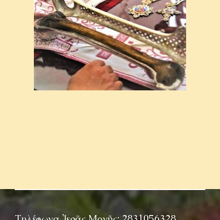
Τηλέφωνα Ἱερᾶς Μονῆς: 2831056328,