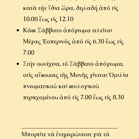
κατά τήν ἴδια ὥρα, δηλαδή ἀπό τίς
10.00 ἕως τίς 12.10
Κάθε Σάββατο
ἀ
πόγευμα τελε
ῖ
ται
Μέγας
Ἐ
σπερινός
ἀ
πό τίς 6.30
ἕ
ως τίς
7.00
Στήν συνέχεια, τό Σάββατο
ἀ
πόγευμα,
στίς α
ἴ
θουσες τ
ῆ
ς Μον
ῆ
ς γίνεται
Ὁ
μιλία
πνευματικο
ῦ
καί θεολογικο
ῦ
περιεχομένου
ἀ
πό τίς 7.00
ἕ
ως τίς 8.30
Μπορεῖτε νά ἐνημερώνεστε γιά τά