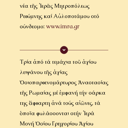
νέα τῆς Ἱερᾶς Μητροπόλεως
Ρεθύμνης καί Αὐλοποτάμου στό
σύνδεσμο:
www.imra.gr
Τρία ἀπό τά τεμάχια τοῦ ἁγίου
λειψάνου τῆς ἁγίας
Ὁσιοπαρθενομάρτυρος Ἀναστασίας
τῆς Ρωμαίας μέ ἐμφανή τήν σάρκα
της ἄφθαρτη ἀνά τούς αἰῶνες, τά
ὁποῖα φυλάσσονται στήν Ἱερά
Μονή Ὁσίου Γρηγορίου Ἁγίου