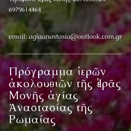
6979614464
Πρόγραμμα ἱερῶν
ἀκολουθιῶν τῆς Ἱερᾶς
Μονῆς ἁγίας
Ἀναστασίας τῆς
Ρωμαίας