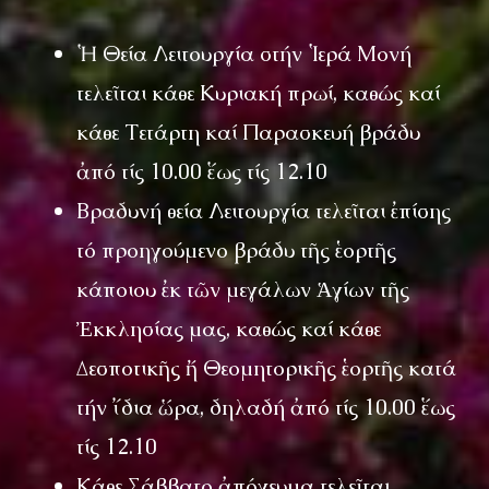
Ἡ Θεία Λειτουργία στήν Ἱερά Μονή
τελεῖται κάθε Κυριακή πρωί, καθώς καί
κάθε Τετάρτη καί Παρασκευή βράδυ
ἀπό τίς 10.00 ἕως τίς 12.10
Βραδυνή θεία Λειτουργία τελεῖται ἐπίσης
τό προηγούμενο βράδυ τῆς ἑορτῆς
κάποιου ἐκ τῶν μεγάλων Ἁγίων τῆς
Ἐκκλησίας μας, καθώς καί κάθε
Δεσποτικῆς ἤ Θεομητορικῆς ἑορτῆς κατά
τήν ἴδια ὥρα, δηλαδή ἀπό τίς 10.00 ἕως
τίς 12.10
Κάθε Σάββατο ἀπόγευμα τελεῖται