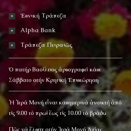
Ἐθνική Τράπεζα
Alpha Bank
Τράπεζα Πειραιῶς
Ὁ πατήρ Βασίλειος ἀρθογραφεῖ κάθε
Σάββατο στήν Κρητική Ἐπιθεώρηση
Ἡ Ἱερά Μονή εἶναι καθημερινά ἀνοικτή ἀπό
τίς 9.00 τό πρωί ἕως τίς 10.00 τό βράδυ
Πῶς νά ἔλθετε στήν Ἱερά Μονή Ἁγίας