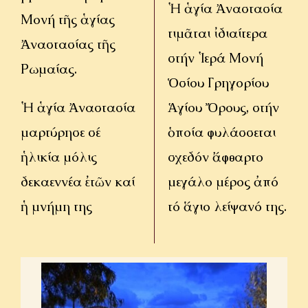
Ἡ ἁγία Ἀναστασία
ΟΜΙΛΙΕΣ
Μονή τῆς ἁγίας
τιμᾶται ἰδιαίτερα
Ἀναστασίας τῆς
ΙΕΡΑΠΟΣΤΟΛΗ
στήν Ἱερά Μονή
Ρωμαίας.
Ὁσίου Γρηγορίου
ΕΠΙΚΟΙΝΩΝΙΑ
Ἡ ἁγία Ἀναστασία
Ἁγίου Ὄρους, στήν
μαρτύρησε σέ
ὁποία φυλάσσεται
ἡλικία μόλις
σχεδόν ἄφθαρτο
δεκαεννέα ἐτῶν καί
μεγάλο μέρος ἀπό
ἡ μνήμη της
τό ἅγιο λείψανό της.