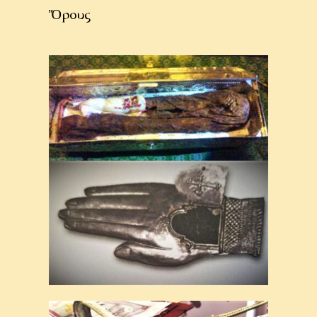
Ὄρους