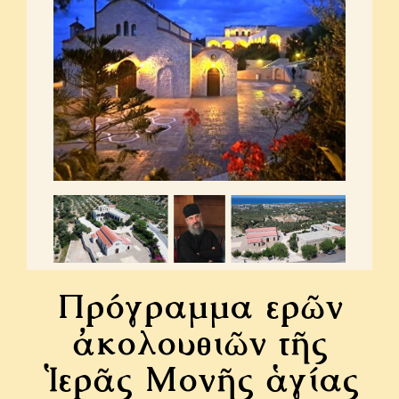
Πρόγραμμα
ἱ
ερ
ῶ
ν
ἀ
κολουθι
ῶ
ν τ
ῆ
ς
Ἱ
ερ
ᾶ
ς Μον
ῆ
ς
ἁ
γίας