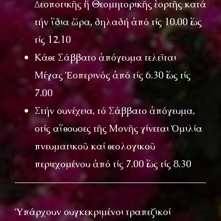
Δεσποτικῆς ἤ Θεομητορικῆς ἑορτῆς κατά
τήν ἴδια ὥρα, δηλαδή ἀπό τίς 10.00 ἕως
τίς 12.10
Κάθε Σάββατο ἀπόγευμα τελεῖται
Μέγας Ἐσπερινός ἀπό τίς 6.30 ἕως τίς
7.00
Στήν συνέχεια, τό Σάββατο ἀπόγευμα,
στίς αἴθουσες τῆς Μονῆς γίνεται Ὁμιλία
πνευματικοῦ καί θεολογικοῦ
περιεχομένου ἀπό τίς 7.00 ἕως τίς 8.30
Ὑπάρχουν συγκεκριμένοι τραπεζικοί