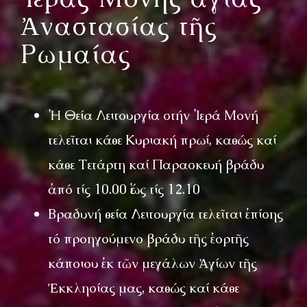
Ἀναστασίας τῆς
Ρωμαίας
Ἡ Θεία Λειτουργία στήν Ἱερά Μονή
τελεῖται κάθε Κυριακή πρωί, καθώς καί
κάθε Τετάρτη καί Παρασκευή βράδυ
ἀπό τίς 10.00 ἕως τίς 12.10
Βραδυνή θεία Λειτουργία τελεῖται ἐπίσης
τό προηγούμενο βράδυ τῆς ἑορτῆς
κάποιου ἐκ τῶν μεγάλων Ἁγίων τῆς
Ἐκκλησίας μας, καθώς καί κάθε