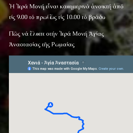
Ἡ Ἱερά Μονή εἶναι καθημερινά ἀνοικτή ἀπό
τίς 9.00 τό πρωί ἕως τίς 10.00 τό βράδυ
Πῶς νά ἔλθετε στήν Ἱερά Μονή Ἁγίας
Ἀναστασίας τῆς Ρωμαίας