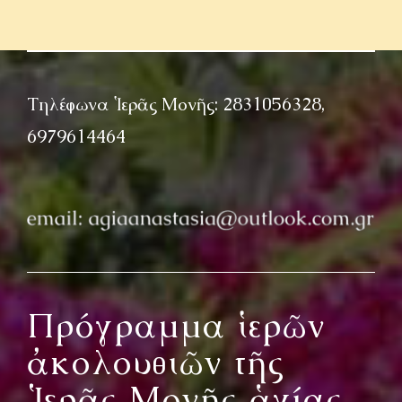
Τηλέφωνα Ἱερᾶς Μονῆς: 2831056328,
6979614464
Πρόγραμμα ἱερῶν
ἀκολουθιῶν τῆς
Ἱερᾶς Μονῆς ἁγίας