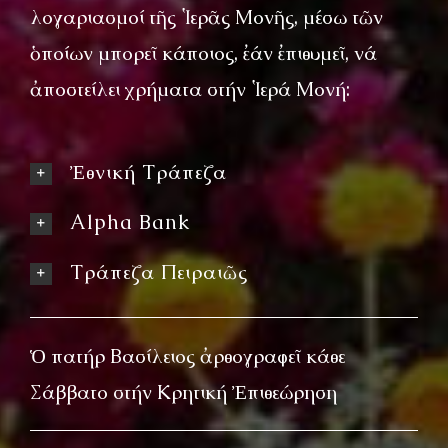
λογαριασμοί τῆς Ἱερᾶς Μονῆς, μέσω τῶν
ὁποίων μπορεῖ κάποιος, ἐάν ἐπιθυμεῖ, νά
ἀποστείλει χρήματα στήν Ἱερά Μονή:
Ἐθνική Τράπεζα
Alpha Bank
Τράπεζα Πειραιῶς
Ὁ πατήρ Βασίλειος ἀρθογραφεῖ κάθε
Σάββατο στήν Κρητική Ἐπιθεώρηση