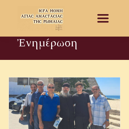
Skip
to
Toggle
content
Navigat
Ἐνημέρωση
ΑΡΧΙΚΗ
ΕΝΗΜΕΡΩΣΗ
ΙΣΤΟΡΙΚΟ
ΕΚΔΟΣΕΙΣ
ΦΩΤΟΓΡΑΦΙΕΣ
ΒΙΝΤΕΟ