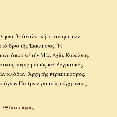
κλησία. Ἡ ἀναλυτική ἀπάντηση τῶν
ά τά ὅρια τῆς Ἐκκλησίας. Ἡ
όνο ἀποτελεῖ τήν Μία, Ἁγία, Καθολική,
ατικός συγκρητισμός καί δογματικός
ῶν κλάδων, Ἀρχή τῆς περιεκτικότητος,
ῶν ἁγίων Πατέρων γιά τούς σύγχρονους
Λεπτομέρειες