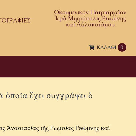
Οἰκουμενικόν Πατριαρχεῖον
Ἱερά Μητρόπολις Ρεθύμνης
ΤΟΓΡΑΦΙΕΣ
καί Αὐλοποτάμου
ΚΑΛΆΘΙ
0
ά ὁποῖα ἔχει συγγράψει ὁ
ίας Ἀναστασίας τῆς Ρωμαίας Ρεθύμνης καί