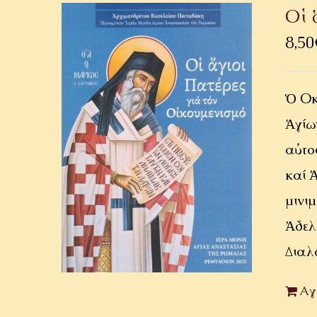
Οἱ 
8,50
Ὁ Οἰ
Ἁγίω
αὐτο
καί 
μινι
Ἀδελ
Διαλ
Αγ