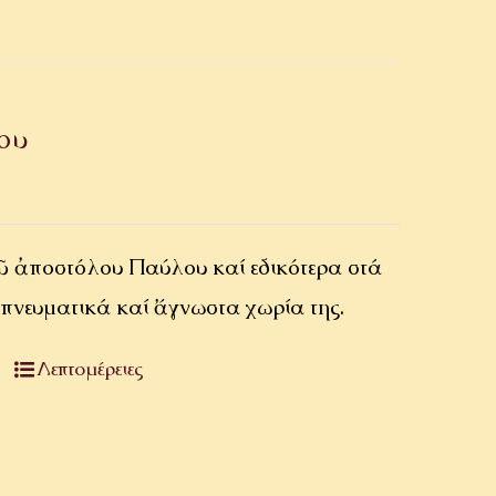
ου
 ἀποστόλου Παύλου καί εἰδικότερα στά
 πνευματικά καί ἄγνωστα χωρία της.
Λεπτομέρειες