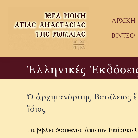
Skip
to
ΑΡΧΙΚΗ
content
ΒΙΝΤΕΟ
Ἑλληνικές Ἐκδόσει
Ὁ ἀρχιμανδρίτης Βασίλειος ἔχ
ἴδιος
Τά βιβλία διατίθενται ἀπό τόν Ἐκδοτικό