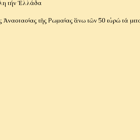
ὅλη τήν Ἑλλάδα
ς Ἀναστασίας τῆς Ρωμαίας ἄνω τῶν 50 εὐρώ τά μετ