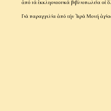
ἀπό τά ἐκκλησιαστικά βιβλιοπωλεῖα σέ 
Γιά παραγγελία ἀπό τήν Ἱερά Μονή ἁγία