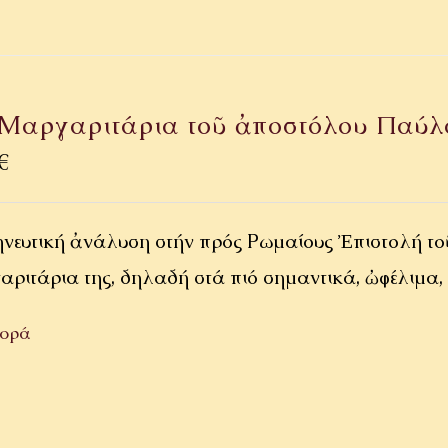
Μαργαριτάρια τοῦ ἀποστόλου Παύλ
€
νευτική ἀνάλυση στήν πρός Ρωμαίους Ἐπιστολή τοῦ
αριτάρια της, δηλαδή στά πιό σημαντικά, ὠφέλιμα,
ορά