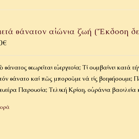
ετά θάνατον αἰώνια ζωή (Ἔκδοση δε
0
€
 ὁ θάνατος θεωρεῖται εὐεργεσία; Τί συμβαίνει κατά 
 τόν θάνατο καί πῶς μποροῦμε νά τίς βοηθήσουμε;
Δευτέρα Παρουσία; Τελική Κρίση, οὐράνια βασι
ορά