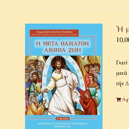
Ἡ μ
10,0
Γιατί
μετά
τήν 
Αγ