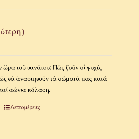
ύτερη)
τήν ὥρα τοῦ θανάτου; Πῶς ζοῦν οἱ ψυχές
 Πῶς θά ἀναστηθοῦν τά σώματά μας κατά
λεία καί αἰώνια κόλαση.
Λεπτομέρειες