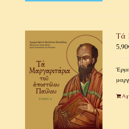
Τά 
5,90
Ἑρμη
μαργ
Αγ