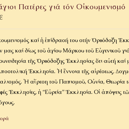
ἅγιοι Πατέρες γιά τόν Οἰκουμενισμό
€
κουμενισμός καί ἡ ἐπίδρασή του στήν Ὀρθόδοξη Ἐκ
ν μας καί ἰδίως τοῦ ἁγίου Μάρκου τοῦ Εὐγενικοῦ γι
συνειδησία τῆς Ὀρθόδοξης Ἐκκλησίας ὅτι αὐτή καί μ
Ἀποστολική Ἐκκλησία. Ἡ ἔννοια τῆς αἱρέσεως. Δογμ
μαλισμός. Ἡ αἵρεση τοῦ Παπισμοῦ, Οὐνία, Θεωρία τ
φές Ἐκκλησίες, ἡ “Εὐρεία” Ἐκκλησία. Οἱ ἀπόψεις τ
όγους.
ορά