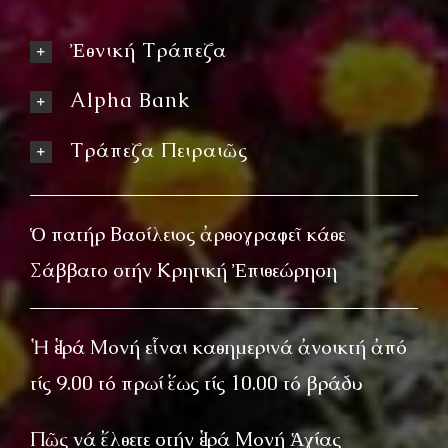
Ἐθνική Τράπεζα
Alpha Bank
Τράπεζα Πειραιῶς
Ὁ πατήρ Βασίλειος ἀρθογραφεῖ κάθε
Σάββατο στήν Κρητική Ἐπιθεώρηση
Ἡ Ἱερά Μονή εἶναι καθημερινά ἀνοικτή ἀπό
τίς 9.00 τό πρωί ἕως τίς 10.00 τό βράδυ
Πῶς νά ἔλθετε στήν Ἱερά Μονή Ἁγίας