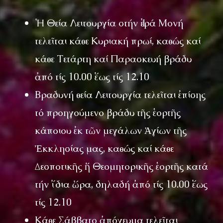
Ἡ Θεία Λειτουργία στήν Ἱερά Μονή
τελεῖται κάθε Κυριακή πρωί, καθώς καί
κάθε Τετάρτη καί Παρασκευή βράδυ
ἀπό τίς 10.00 ἕως τίς 12.10
Βραδυνή θεία Λειτουργία τελεῖται ἐπίσης
τό προηγούμενο βράδυ τῆς ἑορτῆς
κάποιου ἐκ τῶν μεγάλων Ἁγίων τῆς
Ἐκκλησίας μας, καθώς καί κάθε
Δεσποτικῆς ἤ Θεομητορικῆς ἑορτῆς κατά
τήν ἴδια ὥρα, δηλαδή ἀπό τίς 10.00 ἕως
τίς 12.10
Κάθε Σάββατο ἀπόγευμα τελεῖται