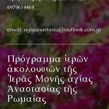
ΟΜΙΛΙΕΣ
6979614464
ΙΕΡΑΠΟΣΤΟΛΗ
ΕΠΙΚΟΙΝΩΝΙΑ
Πρόγραμμα ἱερῶν
ἀκολουθιῶν τῆς
Ἱερᾶς Μονῆς ἁγίας
Ἀναστασίας τῆς
Ρωμαίας