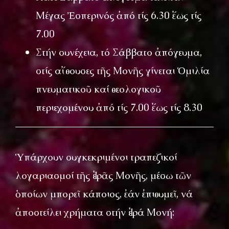
Μέγας Ἐσπερινός ἀπό τίς 6.30 ἕως τίς
7.00
Στήν συνέχεια, τό Σάββατο ἀπόγευμα,
στίς αἴθουσες τῆς Μονῆς γίνεται Ὁμιλία
πνευματικοῦ καί θεολογικοῦ
περιεχομένου ἀπό τίς 7.00 ἕως τίς 8.30
Ὑπάρχουν συγκεκριμένοι τραπεζικοί
λογαριασμοί τῆς Ἱερᾶς Μονῆς, μέσω τῶν
ὁποίων μπορεῖ κάποιος, ἐάν ἐπιθυμεῖ, νά
ἀποστείλει χρήματα στήν Ἱερά Μονή: