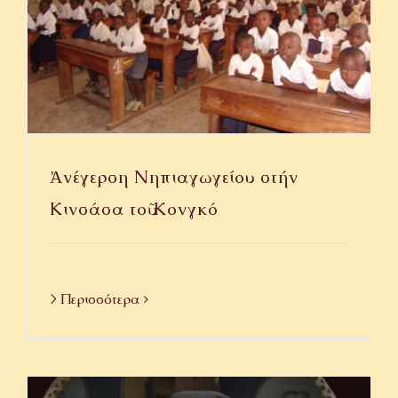
Ἀνέγερση Νηπιαγωγείου στήν
Κινσάσα τοῦ Κονγκό
> Περισσότερα