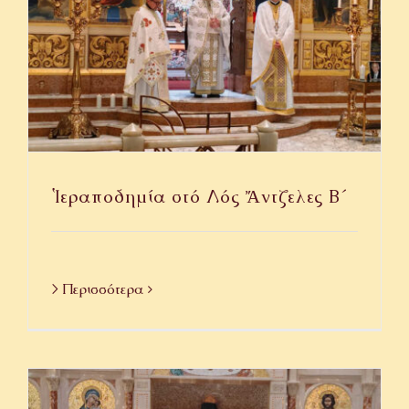
Ἱεραποδημία στό Λός Ἄντζελες Β΄
> Περισσότερα