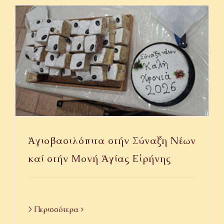
Ἁγιοβασιλόπιτα στήν Σύναξη Νέων
καί στήν Μονή Ἁγίας Εἰρήνης
> Περισσότερα