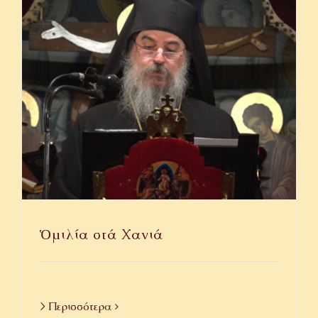
Ὁμιλία στά Χανιά
> Περισσότερα