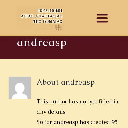
Skip
to
Toggle
content
Navigat
andreasp
ΑΡΧΙΚΗ
ΕΝΗΜΕΡΩΣΗ
ΙΣΤΟΡΙΚΟ
About
andreasp
ΕΚΔΟΣΕΙΣ
This author has not yet filled in
ΦΩΤΟΓΡΑΦΙΕΣ
any details.
ΒΙΝΤΕΟ
So far andreasp has created 95