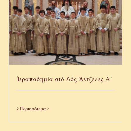
Ἱεραποδημία στό Λός Ἄντζελες Α΄
> Περισσότερα