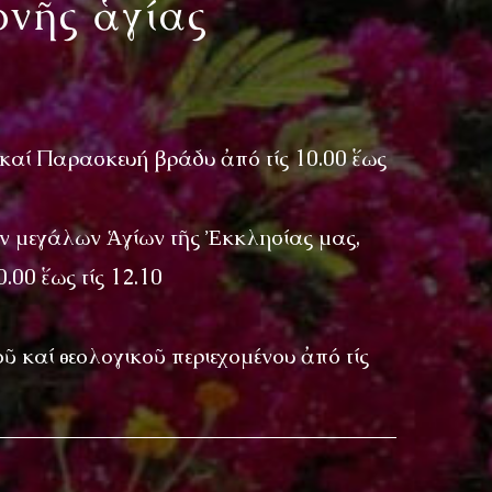
ονῆς ἁγίας
 καί Παρασκευή βράδυ ἀπό τίς 10.00 ἕως
τῶν μεγάλων Ἁγίων τῆς Ἐκκλησίας μας,
.00 ἕως τίς 12.10
οῦ καί θεολογικοῦ περιεχομένου ἀπό τίς