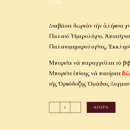
2,00
€
Διαβᾶστε δωρεάν τήν ἀλήθεια γι
Παλαιό Ἡμερολόγιο, Ἀποτείχισ
Παλαιομημερολογῖτες, Ἐκκλησί
Μπορεῖτε νά παραγγείλετε τό βι
Μπορεῖτε ἐπίσης νά πατήσετε
ἐδῶ
τῆς Ὀρθόδοξης Ὁμάδας Δογματ
ΑΓΟΡΆ
Οἱ
ἐκκλησιολογικές