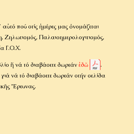
᾿ αὐτό πού στίς ἡμέρες μας ὀνομάζεται
η, Ζηλωτισμός, Παλαιοημερολογιτισμός,
α Γ.Ο.Χ.
βλίο ἤ νά τό διαβάσετε δωρεάν
ἐδῶ
.
γιά νά τό διαβάσετε δωρεάν στήν σελίδα
ικῆς Ἔρευνας.