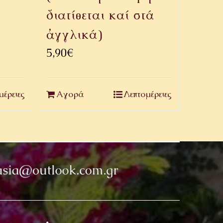
διατίθεται καί στά
ἀγγλικά)
5,90
€
μέρειες
Αγορά
Λεπτομέρειες