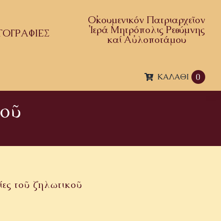
Οἰκουμενικόν Πατριαρχεῖον
Ἱερά Μητρόπολις Ρεθύμνης
ΤΟΓΡΑΦΙΕΣ
καί Αὐλοποτάμου
ΚΑΛΆΘΙ
0
κοῦ
ίες τοῦ ζηλωτικοῦ