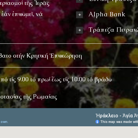
ριασμοί τῆς Ἱερᾶς
ἐάν ἐπιθυμεῖ, νά
Alpha Bank
Τράπεζα Πειραι
βατο στήν Κρητική Ἐπιθεώρηση
ό τίς 9.00 τό πρωί ἕως τίς 10.00 τό βράδυ
αστασίας τῆς Ρωμαίας