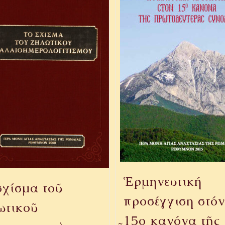
Ἑρμηνευτική
σχίσμα τοῦ
προσέγγιση στόν
ωτικοῦ
15ο κανόνα τῆς