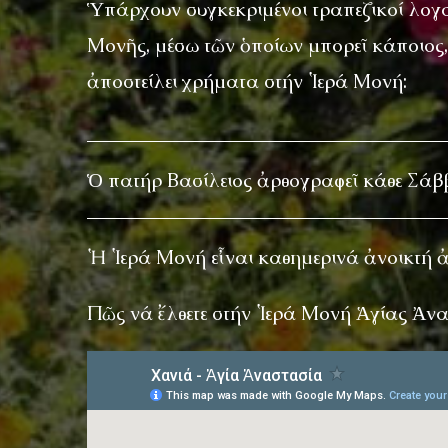
Ὑπάρχουν συγκεκριμένοι τραπεζικοί λογα
Μονῆς, μέσω τῶν ὁποίων μπορεῖ κάποιος, 
ἀποστείλει χρήματα στήν Ἱερά Μονή:
Ὁ πατήρ Βασίλειος ἀρθογραφεῖ κάθε Σάβ
Ἡ Ἱερά Μονή εἶναι καθημερινά ἀνοικτή ἀπ
Πῶς νά ἔλθετε στήν Ἱερά Μονή Ἁγίας Ἀν