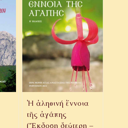
Ἡ ἀληθινή ἔννοια
τῆς ἀγάπης
(Ἔκδοση δεύτερη –