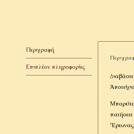
Περιγραφή
Περιγρα
Επιπλέον πληροφορίες
Διαβᾶστε
Ἀποτείχι
Μπορεῖτε
πατήσετε
Ἔρευνας