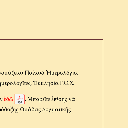
 ὀνομάζεται Παλαιό Ἡμερολόγιο,
μερολογῖτες, Ἐκκλησία Γ.Ο.Χ.
άν
ἐδῶ
. Μπορεῖτε ἐπίσης νά
ρθόδοξης Ὁμάδας Δογματικῆς