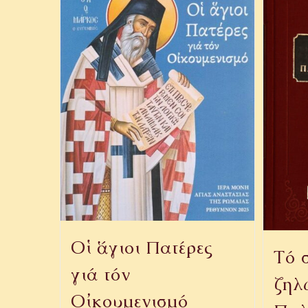
Οἱ ἅγιοι Πατέρες
Τό 
γιά τόν
ζηλ
Οἰκουμενισμό