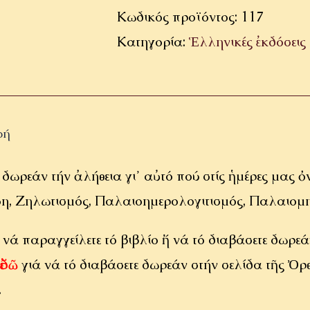
κακοδοξίες
Κωδικός προϊόντος:
117
τοῦ
Κατηγορία:
Ἑλληνικές ἐκδόσεις
ζηλωτικοῦ
Παλαιοημερολογιτισμοῦ
ποσότητα
φή
 δωρεάν τήν ἀλήθεια γι᾿ αὐτό πού στίς ἡμέρες μας
ση, Ζηλωτισμός, Παλαιοημερολογιτισμός, Παλαιομη
 νά παραγγείλετε τό βιβλίο ἤ νά τό διαβάσετε δωρε
ἐδῶ
γιά νά τό διαβάσετε δωρεάν στήν σελίδα τῆς Ὀ
.