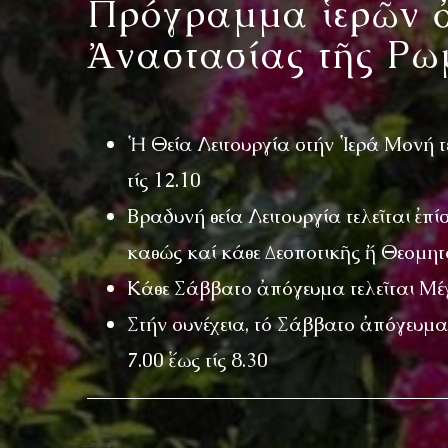
Πρόγραμμα ἱερῶν ἀ
Ἀναστασίας τῆς Ρω
Ἡ Θεία Λειτουργία στήν Ἱερά Μονή τ
τίς 12.10
Βραδυνή θεία Λειτουργία τελεῖται ἐ
καθώς καί κάθε Δεσποτικῆς ἤ Θεομητο
Κάθε Σάββατο ἀπόγευμα τελεῖται Μέγα
Στήν συνέχεια, τό Σάββατο ἀπόγευμα,
7.00 ἕως τίς 8.30