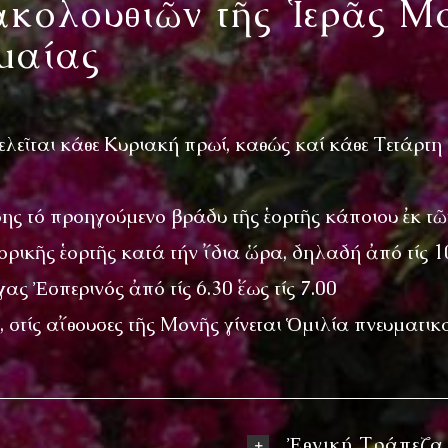
κολουθιῶν τῆς Ἱερᾶς Μ
μαίας
ελεῖται κάθε Κυριακή πρωί, καθώς καί κάθε Τετάρτη
πίσης τό προηγούμενο βράδυ τῆς ἑορτῆς κάποιου ἐκ 
ρικῆς ἑορτῆς κατά τήν ἴδια ὥρα, δηλαδή ἀπό τίς 10
ς Ἐσπερινός ἀπό τίς 6.30 ἕως τίς 7.00
 στίς αἴθουσες τῆς Μονῆς γίνεται Ὁμιλία πνευματικ
Ἐθνική Τράπεζα