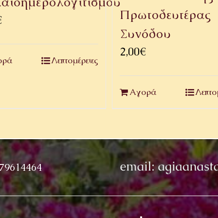
αιοημερολογιτισμοῦ
Πρωτοδευτέρας
€
Συνόδου
2,00
€
ορά
Λεπτομέρειες
Αγορά
Λεπτο
979614464