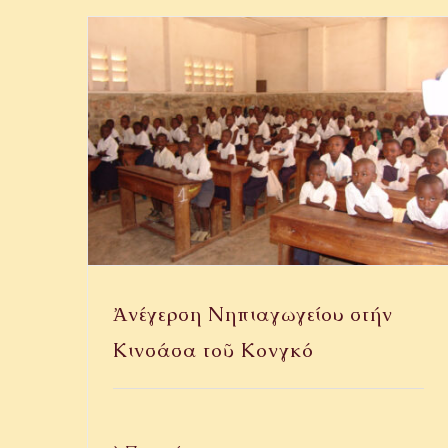
Ἀνέγερση Νηπιαγωγείου στήν
Κινσάσα τοῦ Κονγκό