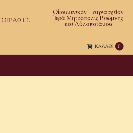
Οἰκουμενικόν Πατριαρχεῖον
Ἱερά Μητρόπολις Ρεθύμνης
ΤΟΓΡΑΦΙΕΣ
καί Αὐλοποτάμου
ΚΑΛΆΘΙ
0