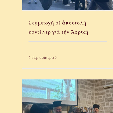
Συμμετοχή σέ ἀποστολή
κοντέινερ γιά τήν Ἀφρική
> Περισσότερα