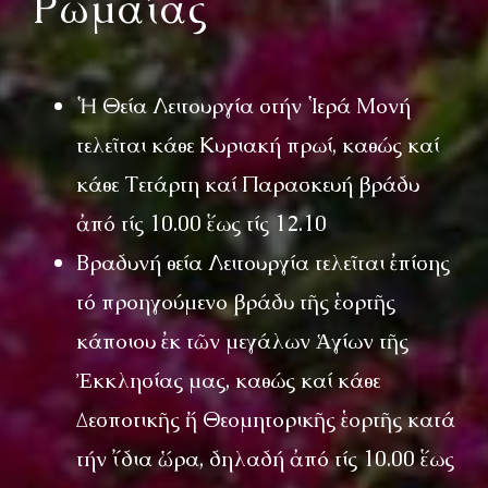
Ρωμαίας
Ἡ Θεία Λειτουργία στήν Ἱερά Μονή
τελεῖται κάθε Κυριακή πρωί, καθώς καί
κάθε Τετάρτη καί Παρασκευή βράδυ
ἀπό τίς 10.00 ἕως τίς 12.10
Βραδυνή θεία Λειτουργία τελεῖται ἐπίσης
τό προηγούμενο βράδυ τῆς ἑορτῆς
κάποιου ἐκ τῶν μεγάλων Ἁγίων τῆς
Ἐκκλησίας μας, καθώς καί κάθε
Δεσποτικῆς ἤ Θεομητορικῆς ἑορτῆς κατά
τήν ἴδια ὥρα, δηλαδή ἀπό τίς 10.00 ἕως