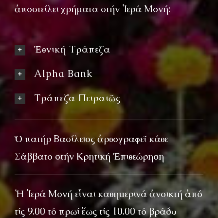
ἀποστείλει χρήματα στήν Ἱερά Μονή:
Ἐθνική Τράπεζα
Alpha Bank
Τράπεζα Πειραιῶς
Ὁ πατήρ Βασίλειος ἀρθογραφεῖ κάθε
Σάββατο στήν Κρητική Ἐπιθεώρηση
Ἡ Ἱερά Μονή εἶναι καθημερινά ἀνοικτή ἀπό
τίς 9.00 τό πρωί ἕως τίς 10.00 τό βράδυ