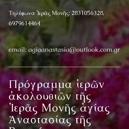
Τηλέφωνα Ἱερᾶς Μονῆς: 2831056328,
6979614464
Πρόγραμμα ἱερῶν
ἀκολουθιῶν τῆς
Ἱερᾶς Μονῆς ἁγίας
Ἀναστασίας τῆς