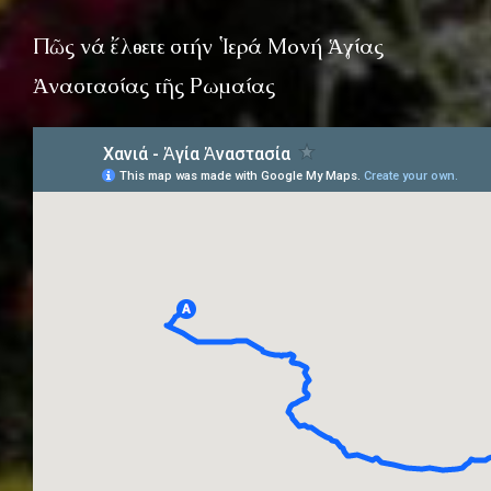
Πῶς νά ἔλθετε στήν Ἱερά Μονή Ἁγίας
Ἀναστασίας τῆς Ρωμαίας