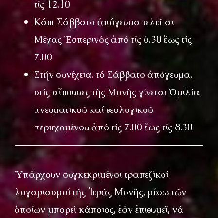
τίς 12.10
Κάθε Σάββατο ἀπόγευμα τελεῖται
Μέγας Ἐσπερινός ἀπό τίς 6.30 ἕως τίς
7.00
Στήν συνέχεια, τό Σάββατο ἀπόγευμα,
στίς αἴθουσες τῆς Μονῆς γίνεται Ὁμιλία
πνευματικοῦ καί θεολογικοῦ
περιεχομένου ἀπό τίς 7.00 ἕως τίς 8.30
Ὑπάρχουν συγκεκριμένοι τραπεζικοί
λογαριασμοί τῆς Ἱερᾶς Μονῆς, μέσω τῶν
ὁποίων μπορεῖ κάποιος, ἐάν ἐπιθυμεῖ, νά