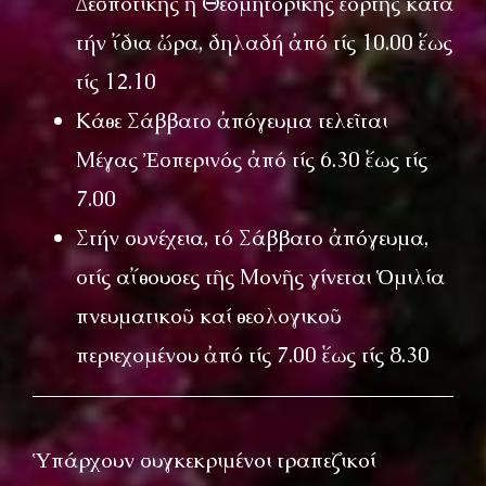
Δεσποτικῆς ἤ Θεομητορικῆς ἑορτῆς κατά
τήν ἴδια ὥρα, δηλαδή ἀπό τίς 10.00 ἕως
τίς 12.10
Κάθε Σάββατο ἀπόγευμα τελεῖται
Μέγας Ἐσπερινός ἀπό τίς 6.30 ἕως τίς
7.00
Στήν συνέχεια, τό Σάββατο ἀπόγευμα,
στίς αἴθουσες τῆς Μονῆς γίνεται Ὁμιλία
πνευματικοῦ καί θεολογικοῦ
περιεχομένου ἀπό τίς 7.00 ἕως τίς 8.30
Ὑπάρχουν συγκεκριμένοι τραπεζικοί