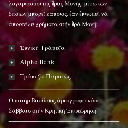
λογαριασμοί τῆς Ἱερᾶς Μονῆς, μέσω τῶν
ὁποίων μπορεῖ κάποιος, ἐάν ἐπιθυμεῖ, νά
ἀποστείλει χρήματα στήν Ἱερά Μονή:
Ἐθνική Τράπεζα
Alpha Bank
Τράπεζα Πειραιῶς
Ὁ πατήρ Βασίλειος ἀρθογραφεῖ κάθε
Σάββατο στήν Κρητική Ἐπιθεώρηση