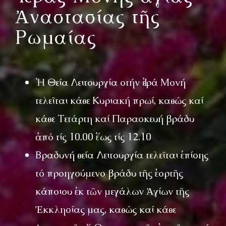
Ἀναστασίας τῆς
Ρωμαίας
Ἡ Θεία Λειτουργία στήν Ἱερά Μονή
τελεῖται κάθε Κυριακή πρωί, καθώς καί
κάθε Τετάρτη καί Παρασκευή βράδυ
ἀπό τίς 10.00 ἕως τίς 12.10
Βραδυνή θεία Λειτουργία τελεῖται ἐπίσης
τό προηγούμενο βράδυ τῆς ἑορτῆς
κάποιου ἐκ τῶν μεγάλων Ἁγίων τῆς
Ἐκκλησίας μας, καθώς καί κάθε