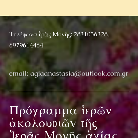
Τηλέφωνα Ἱερᾶς Μονῆς: 2831056328,
6979614464
Πρόγραμμα ἱερῶν
ἀκολουθιῶν τῆς
Ἱερᾶς Μονῆς ἁγίας