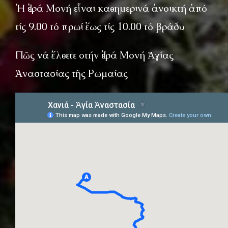
Ἡ Ἱερά Μονή εἶναι καθημερινά ἀνοικτή ἀπό
τίς 9.00 τό πρωί ἕως τίς 10.00 τό βράδυ
Πῶς νά ἔλθετε στήν Ἱερά Μονή Ἁγίας
Ἀναστασίας τῆς Ρωμαίας