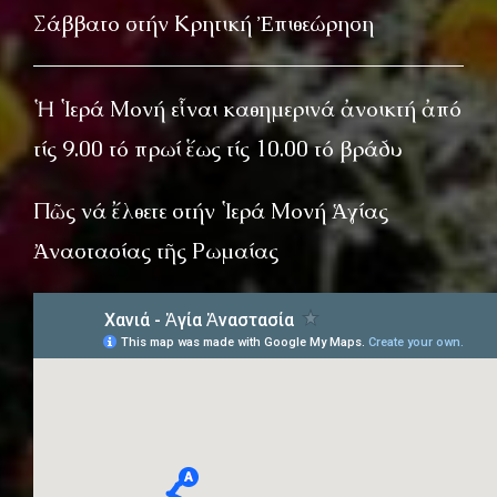
Σάββατο στήν Κρητική Ἐπιθεώρηση
Ἡ Ἱερά Μονή εἶναι καθημερινά ἀνοικτή ἀπό
τίς 9.00 τό πρωί ἕως τίς 10.00 τό βράδυ
Πῶς νά ἔλθετε στήν Ἱερά Μονή Ἁγίας
Ἀναστασίας τῆς Ρωμαίας