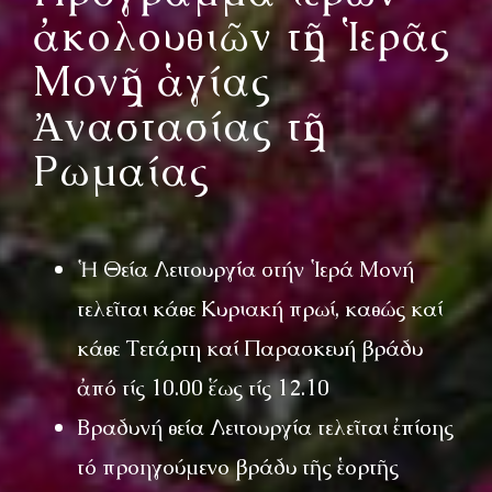
ἀκολουθιῶν τῆς Ἱερᾶς
Μονῆς ἁγίας
Ἀναστασίας τῆς
Ρωμαίας
Ἡ Θεία Λειτουργία στήν Ἱερά Μονή
τελεῖται κάθε Κυριακή πρωί, καθώς καί
κάθε Τετάρτη καί Παρασκευή βράδυ
ἀπό τίς 10.00 ἕως τίς 12.10
Βραδυνή θεία Λειτουργία τελεῖται ἐπίσης
τό προηγούμενο βράδυ τῆς ἑορτῆς