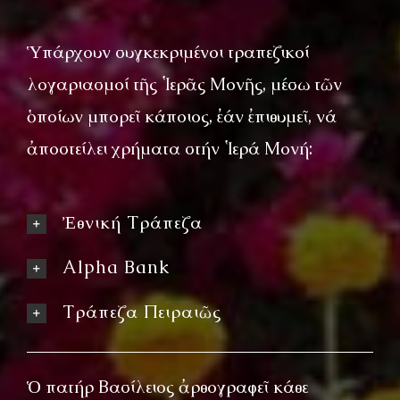
Ὑπάρχουν συγκεκριμένοι τραπεζικοί
λογαριασμοί τῆς Ἱερᾶς Μονῆς, μέσω τῶν
ὁποίων μπορεῖ κάποιος, ἐάν ἐπιθυμεῖ, νά
ἀποστείλει χρήματα στήν Ἱερά Μονή:
Ἐθνική Τράπεζα
Alpha Bank
Τράπεζα Πειραιῶς
Ὁ πατήρ Βασίλειος ἀρθογραφεῖ κάθε