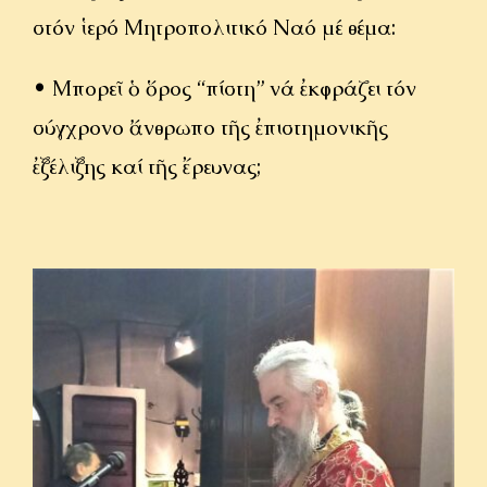
στόν ἱερό Μητροπολιτικό Ναό μέ θέμα:
• Μπορεῖ ὁ ὅρος “πίστη” νά ἐκφράζει τόν
σύγχρονο ἄνθρωπο τῆς ἐπιστημονικῆς
ἐξέλιξης καί τῆς ἔρευνας;