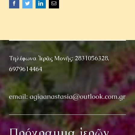
Facebook
Twitter
LinkedIn
Email
Τηλέφωνα Ἱερᾶς Μονῆς: 2831056328,
6979614464
Πρόγραμμα ἱερῶν