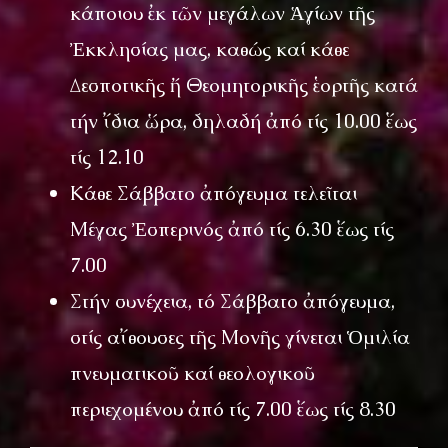
κάποιου ἐκ τῶν μεγάλων Ἁγίων τῆς
Ἐκκλησίας μας, καθώς καί κάθε
Δεσποτικῆς ἤ Θεομητορικῆς ἑορτῆς κατά
τήν ἴδια ὥρα, δηλαδή ἀπό τίς 10.00 ἕως
τίς 12.10
Κάθε Σάββατο ἀπόγευμα τελεῖται
Μέγας Ἐσπερινός ἀπό τίς 6.30 ἕως τίς
7.00
Στήν συνέχεια, τό Σάββατο ἀπόγευμα,
στίς αἴθουσες τῆς Μονῆς γίνεται Ὁμιλία
πνευματικοῦ καί θεολογικοῦ
περιεχομένου ἀπό τίς 7.00 ἕως τίς 8.30