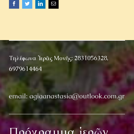
Facebook
Twitter
LinkedIn
Email
Τηλέφωνα Ἱερᾶς Μονῆς: 2831056328,
6979614464
Πρόγραμμα ἱερῶν