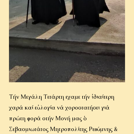
Τήν Μεγάλη Τετάρτη εἴχαμε τήν ἰδιαίτερη
χαρά καί εὐλογία νά χοροστατήσει γιά
πρώτη φορά στήν Μονή μας ὁ
Σεβασμιωτάτος Μητροπολίτης Ρεθύμνης &