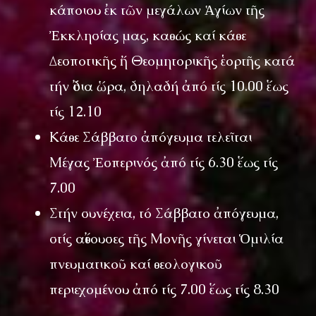
κάποιου ἐκ τῶν μεγάλων Ἁγίων τῆς
Ἐκκλησίας μας, καθώς καί κάθε
Δεσποτικῆς ἤ Θεομητορικῆς ἑορτῆς κατά
τήν ἴδια ὥρα, δηλαδή ἀπό τίς 10.00 ἕως
τίς 12.10
Κάθε Σάββατο ἀπόγευμα τελεῖται
Μέγας Ἐσπερινός ἀπό τίς 6.30 ἕως τίς
7.00
Στήν συνέχεια, τό Σάββατο ἀπόγευμα,
στίς αἴθουσες τῆς Μονῆς γίνεται Ὁμιλία
πνευματικοῦ καί θεολογικοῦ
περιεχομένου ἀπό τίς 7.00 ἕως τίς 8.30