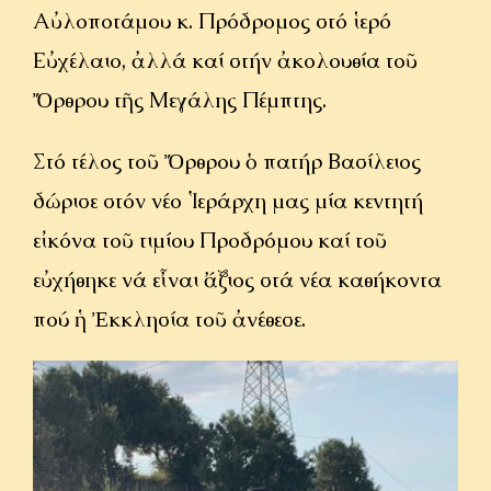
Αὐλοποτάμου κ. Πρόδρομος στό ἱερό
Εὐχέλαιο, ἀλλά καί στήν ἀκολουθία τοῦ
Ὄρθρου τῆς Μεγάλης Πέμπτης.
Στό τέλος τοῦ Ὄρθρου ὁ πατήρ Βασίλειος
δώρισε στόν νέο Ἱεράρχη μας μία κεντητή
εἰκόνα τοῦ τιμίου Προδρόμου καί τοῦ
εὐχήθηκε νά εἶναι ἄξιος στά νέα καθήκοντα
πού ἡ Ἐκκλησία τοῦ ἀνέθεσε.