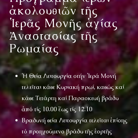
ἀκολουθιῶν τῆς
Ἱερᾶς Μονῆς ἁγίας
Ἀναστασίας τῆς
Ρωμαίας
Ἡ Θεία Λειτουργία στήν Ἱερά Μονή
τελεῖται κάθε Κυριακή πρωί, καθώς καί
κάθε Τετάρτη καί Παρασκευή βράδυ
ἀπό τίς 10.00 ἕως τίς 12.10
Βραδυνή θεία Λειτουργία τελεῖται ἐπίσης
τό προηγούμενο βράδυ τῆς ἑορτῆς