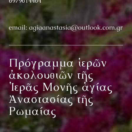
6979614464
Πρόγραμμα ἱερῶν
ἀκολουθιῶν τῆς
Ἱερᾶς Μονῆς ἁγίας
Ἀναστασίας τῆς
Ρωμαίας