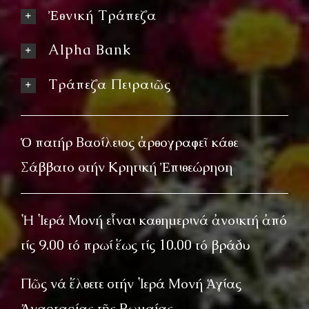
Ἐθνική Τράπεζα
Alpha Bank
Τράπεζα Πειραιῶς
Ὁ πατήρ Βασίλειος ἀρθογραφεῖ κάθε
Σάββατο στήν Κρητική Ἐπιθεώρηση
Ἡ Ἱερά Μονή εἶναι καθημερινά ἀνοικτή ἀπό
τίς 9.00 τό πρωί ἕως τίς 10.00 τό βράδυ
Πῶς νά ἔλθετε στήν Ἱερά Μονή Ἁγίας
Ἀναστασίας τῆς Ρωμαίας