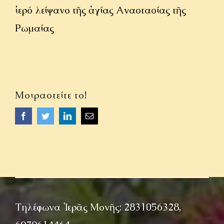
ἱερό λείψανο τῆς ἁγίας Αναστασίας τῆς
Ρωμαίας
Μοιραστείτε το!
Facebook
Twitter
LinkedIn
Email
Τηλέφωνα Ἱερᾶς Μονῆς: 2831056328,