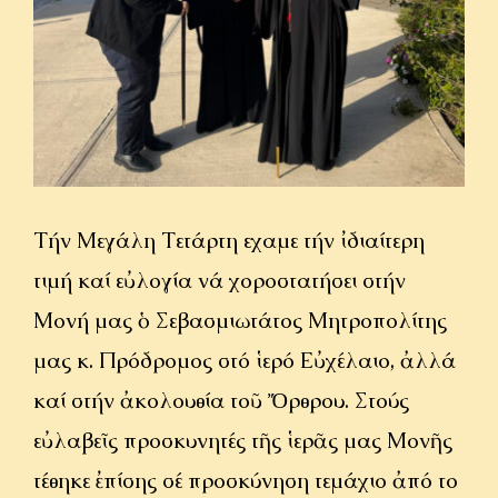
ΟΜΙΛΙΕΣ
ΙΕΡΑΠΟΣΤΟΛΗ
ΕΠΙΚΟΙΝΩΝΙΑ
Τήν Μεγάλη Τετάρτη εἴχαμε τήν ἰδιαίτερη
τιμή καί εὐλογία νά χοροστατήσει στήν
Μονή μας ὁ Σεβασμιωτάτος Μητροπολίτης
μας κ. Πρόδρομος στό ἱερό Εὐχέλαιο, ἀλλά
καί στήν ἀκολουθία τοῦ Ὄρθρου. Στούς
εὐλαβεῖς προσκυνητές τῆς ἱερᾶς μας Μονῆς
τέθηκε ἐπίσης σέ προσκύνηση τεμάχιο ἀπό το