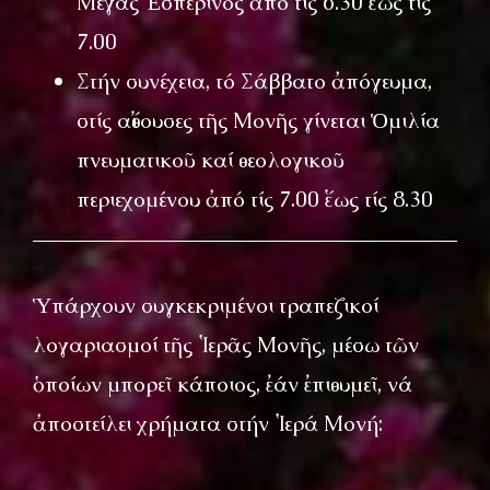
Μέγας Ἐσπερινός ἀπό τίς 6.30 ἕως τίς
7.00
Στήν συνέχεια, τό Σάββατο ἀπόγευμα,
στίς αἴθουσες τῆς Μονῆς γίνεται Ὁμιλία
πνευματικοῦ καί θεολογικοῦ
περιεχομένου ἀπό τίς 7.00 ἕως τίς 8.30
Ὑπάρχουν συγκεκριμένοι τραπεζικοί
λογαριασμοί τῆς Ἱερᾶς Μονῆς, μέσω τῶν
ὁποίων μπορεῖ κάποιος, ἐάν ἐπιθυμεῖ, νά
ἀποστείλει χρήματα στήν Ἱερά Μονή: