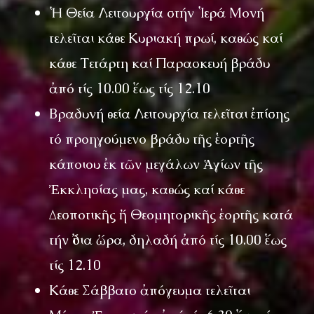
Ἡ Θεία Λειτουργία στήν Ἱερά Μονή
τελεῖται κάθε Κυριακή πρωί, καθώς καί
κάθε Τετάρτη καί Παρασκευή βράδυ
ἀπό τίς 10.00 ἕως τίς 12.10
Βραδυνή θεία Λειτουργία τελεῖται ἐπίσης
τό προηγούμενο βράδυ τῆς ἑορτῆς
κάποιου ἐκ τῶν μεγάλων Ἁγίων τῆς
Ἐκκλησίας μας, καθώς καί κάθε
Δεσποτικῆς ἤ Θεομητορικῆς ἑορτῆς κατά
τήν ἴδια ὥρα, δηλαδή ἀπό τίς 10.00 ἕως
τίς 12.10
Κάθε Σάββατο ἀπόγευμα τελεῖται