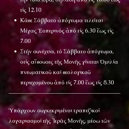
τίς 12.10
Κάθε Σάββατο ἀπόγευμα τελεῖται
Μέγας Ἐσπερινός ἀπό τίς 6.30 ἕως τίς
7.00
Στήν συνέχεια, τό Σάββατο ἀπόγευμα,
στίς αἴθουσες τῆς Μονῆς γίνεται Ὁμιλία
πνευματικοῦ καί θεολογικοῦ
περιεχομένου ἀπό τίς 7.00 ἕως τίς 8.30
Ὑπάρχουν συγκεκριμένοι τραπεζικοί
λογαριασμοί τῆς Ἱερᾶς Μονῆς, μέσω τῶν