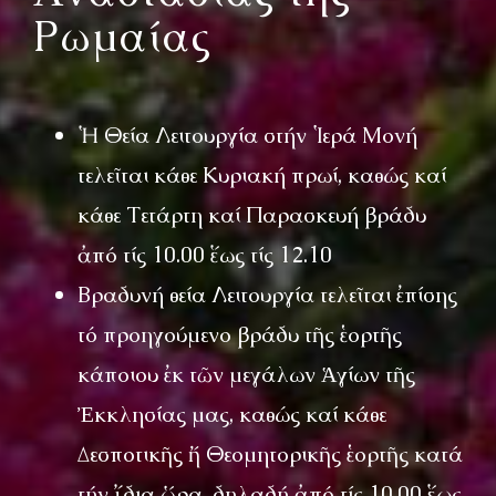
Ρωμαίας
Ἡ Θεία Λειτουργία στήν Ἱερά Μονή
τελεῖται κάθε Κυριακή πρωί, καθώς καί
κάθε Τετάρτη καί Παρασκευή βράδυ
ἀπό τίς 10.00 ἕως τίς 12.10
Βραδυνή θεία Λειτουργία τελεῖται ἐπίσης
τό προηγούμενο βράδυ τῆς ἑορτῆς
κάποιου ἐκ τῶν μεγάλων Ἁγίων τῆς
Ἐκκλησίας μας, καθώς καί κάθε
Δεσποτικῆς ἤ Θεομητορικῆς ἑορτῆς κατά
τήν ἴδια ὥρα, δηλαδή ἀπό τίς 10.00 ἕως