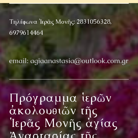
Τηλέφωνα Ἱερᾶς Μονῆς: 2831056328,
6979614464
Πρόγραμμα ἱερῶν
ἀκολουθιῶν τῆς
Ἱερᾶς Μονῆς ἁγίας
Ἀναστασίας τῆς