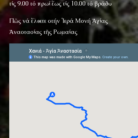
τίς 9.00 τό πρωί ἕως τίς 10.00 τό βράδυ
Πῶς νά ἔλθετε στήν Ἱερά Μονή Ἁγίας
Ἀναστασίας τῆς Ρωμαίας