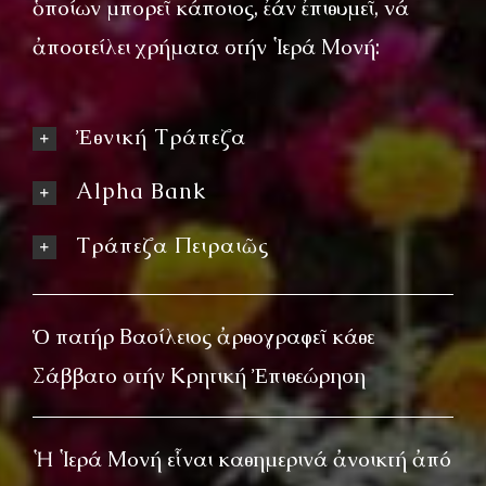
ὁποίων μπορεῖ κάποιος, ἐάν ἐπιθυμεῖ, νά
ἀποστείλει χρήματα στήν Ἱερά Μονή:
Ἐθνική Τράπεζα
Alpha Bank
Τράπεζα Πειραιῶς
Ὁ πατήρ Βασίλειος ἀρθογραφεῖ κάθε
Σάββατο στήν Κρητική Ἐπιθεώρηση
Ἡ Ἱερά Μονή εἶναι καθημερινά ἀνοικτή ἀπό