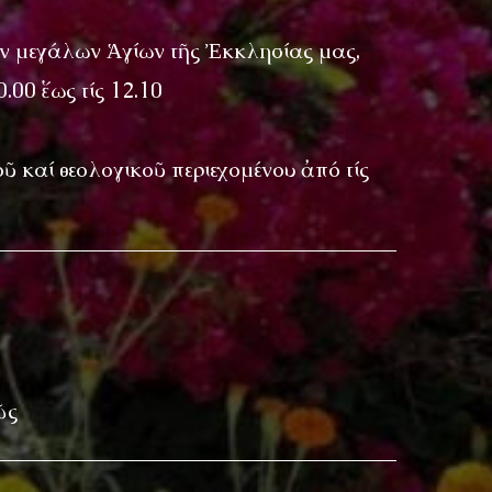
τῶν μεγάλων Ἁγίων τῆς Ἐκκλησίας μας,
.00 ἕως τίς 12.10
οῦ καί θεολογικοῦ περιεχομένου ἀπό τίς
ῶς