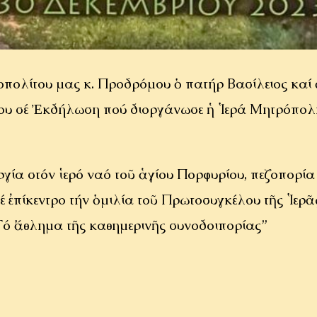
οπολίτου μας κ. Προδρόμου ὁ πατήρ Βασίλειος κα
ρίου σέ Ἐκδήλωση πού διοργάνωσε ἡ Ἱερά Μητρόπο
γία στόν ἱερό ναό τοῦ ἁγίου Πορφυρίου, πεζοπορία
έ ἐπίκεντρο τήν ὁμιλία τοῦ Πρωτοσυγκέλου τῆς Ἱερ
ό ἄθλημα τῆς καθημερινῆς συνοδοιπορίας”