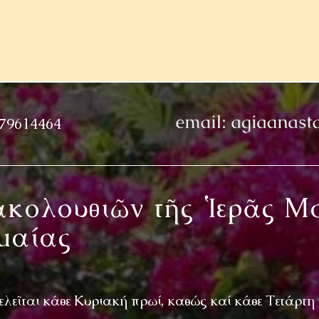
979614464
κολουθιῶν τῆς Ἱερᾶς Μ
μαίας
ελεῖται κάθε Κυριακή πρωί, καθώς καί κάθε Τετάρτη