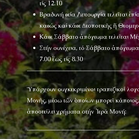
τίς 12.10
Βραδυνή θεία Λειτουργία τελεῖται ἐ
καθώς καί κάθε Δεσποτικῆς ἤ Θεομητο
Κάθε Σάββατο ἀπόγευμα τελεῖται Μέγα
Στήν συνέχεια, τό Σάββατο ἀπόγευμα,
7.00 ἕως τίς 8.30
Ὑπάρχουν συγκεκριμένοι τραπεζικοί λογα
Μονῆς, μέσω τῶν ὁποίων μπορεῖ κάποιος, 
ἀποστείλει χρήματα στήν Ἱερά Μονή: