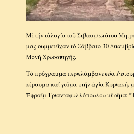
Μέ τήν εὐλογία τοῦ Σεβασμιωτάτου Μητρ
μας συμμετεῖχαν τό Σάββατο 30 Δεκεμβ
Μονή Χρυσοπηγῆς.
Τό πρόγραμμα περιελάμβανε θεία Λειτουρ
κέρασμα καί γεῦμα στήν ἁγία Κυριακή, μ
Ἐφραίμ Τριανταφυλλόπουλου μέ θέμα: “Τ