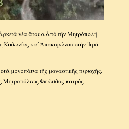
ί ἀρκετά νέα ἄτομα ἀπό τήν Μητρόπολή
λη Κυδωνίας καί Ἀποκορώνου στήν Ἱερά
 στά μονοπάτια τῆς μοναστικῆς περιοχῆς,
ᾶς Μητροπόλεως Φθιώτιδος πατρός