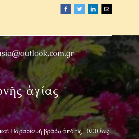
Facebook
Twitter
LinkedIn
Email
ονῆς ἁγίας
 καί Παρασκευή βράδυ ἀπό τίς 10.00 ἕως