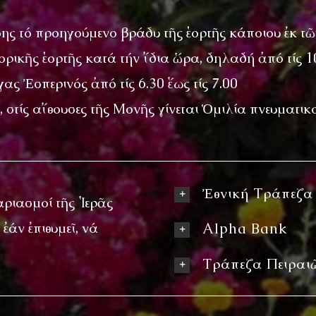
πίσης τό προηγούμενο βράδυ τῆς ἑορτῆς κάποιου ἐκ 
ρικῆς ἑορτῆς κατά τήν ἴδια ὥρα, δηλαδή ἀπό τίς 10
ς Ἐσπερινός ἀπό τίς 6.30 ἕως τίς 7.00
 στίς αἴθουσες τῆς Μονῆς γίνεται Ὁμιλία πνευματικ
Ἐθνική Τράπεζα
ριασμοί τῆς Ἱερᾶς
ἐάν ἐπιθυμεῖ, νά
Alpha Bank
Τράπεζα Πειραι