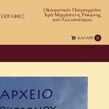
Οἰκουμενικόν Πατριαρχεῖον
Ἱερά Μητρόπολις Ρεθύμνης
ΤΟΓΡΑΦΙΕΣ
καί Αὐλοποτάμου
ΚΑΛΆΘΙ
0