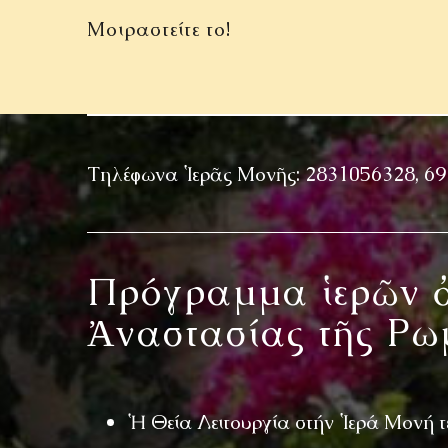
Μοιραστείτε το!
Τηλέφωνα Ἱερᾶς Μονῆς: 2831056328, 6
Πρόγραμμα ἱερῶν ἀ
Ἀναστασίας τῆς Ρω
Ἡ Θεία Λειτουργία στήν Ἱερά Μονή τ