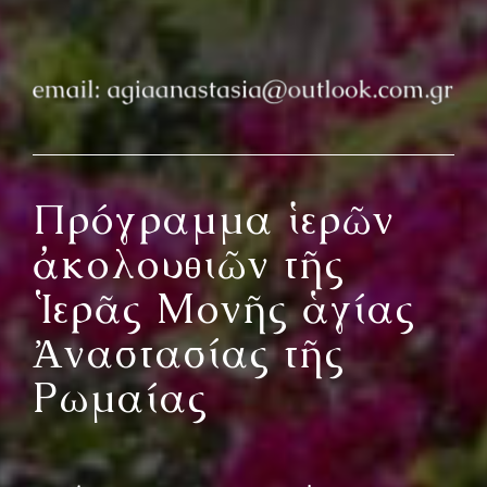
Πρόγραμμα ἱερῶν
ἀκολουθιῶν τῆς
Ἱερᾶς Μονῆς ἁγίας
Ἀναστασίας τῆς
Ρωμαίας