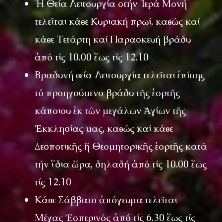
Ἡ Θεία Λειτουργία στήν Ἱερά Μονή
τελεῖται κάθε Κυριακή πρωί, καθώς καί
κάθε Τετάρτη καί Παρασκευή βράδυ
ἀπό τίς 10.00 ἕως τίς 12.10
Βραδυνή θεία Λειτουργία τελεῖται ἐπίσης
τό προηγούμενο βράδυ τῆς ἑορτῆς
κάποιου ἐκ τῶν μεγάλων Ἁγίων τῆς
Ἐκκλησίας μας, καθώς καί κάθε
Δεσποτικῆς ἤ Θεομητορικῆς ἑορτῆς κατά
τήν ἴδια ὥρα, δηλαδή ἀπό τίς 10.00 ἕως
τίς 12.10
Κάθε Σάββατο ἀπόγευμα τελεῖται
Μέγας Ἐσπερινός ἀπό τίς 6.30 ἕως τίς