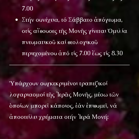
7.00
Στήν συνέχεια, τό Σάββατο ἀπόγευμα,
στίς αἴθουσες τῆς Μονῆς γίνεται Ὁμιλία
πνευματικοῦ καί θεολογικοῦ
περιεχομένου ἀπό τίς 7.00 ἕως τίς 8.30
Ὑπάρχουν συγκεκριμένοι τραπεζικοί
λογαριασμοί τῆς Ἱερᾶς Μονῆς, μέσω τῶν
ὁποίων μπορεῖ κάποιος, ἐάν ἐπιθυμεῖ, νά
ἀποστείλει χρήματα στήν Ἱερά Μονή: