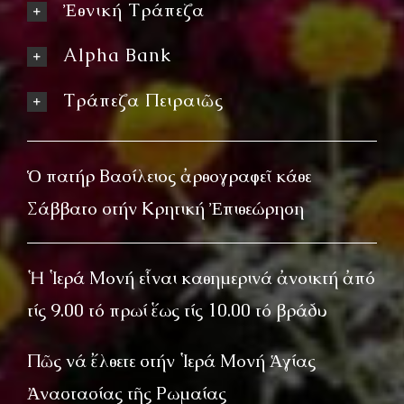
Ἐθνική Τράπεζα
Alpha Bank
Τράπεζα Πειραιῶς
Ὁ πατήρ Βασίλειος ἀρθογραφεῖ κάθε
Σάββατο στήν Κρητική Ἐπιθεώρηση
Ἡ Ἱερά Μονή εἶναι καθημερινά ἀνοικτή ἀπό
τίς 9.00 τό πρωί ἕως τίς 10.00 τό βράδυ
Πῶς νά ἔλθετε στήν Ἱερά Μονή Ἁγίας
Ἀναστασίας τῆς Ρωμαίας