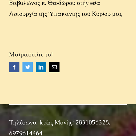
Βαβυλῶνος κ. Θεοδώρου στήν θεία
Λειτουργία τῆς Ὑπαπαντῆς τοῦ Κυρίου μας
Μοιραστείτε το!
Facebook
Twitter
LinkedIn
Email
Τηλέφωνα Ἱερᾶς Μονῆς: 2831056328,
6979614464