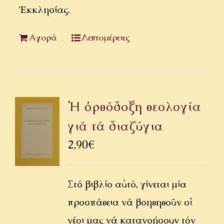
Ἐκκλησίας.
Αγορά
Λεπτομέρειες
Ἡ ὀρθόδοξη θεολογία
γιά τά διαζύγια
2,90
€
Στό βιβλίο αὐτό, γίνεται μία
προσπάθεια νά βοηθηθοῦν οἱ
νέοι μας νά κατανοήσουν τόν