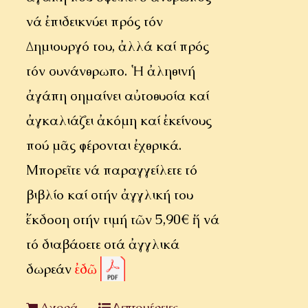
νά ἐπιδεικνύει πρός τόν
Δημιουργό του, ἀλλά καί πρός
τόν συνάνθρωπο. Ἡ ἀληθινή
ἀγάπη σημαίνει αὐτοθυσία καί
ἀγκαλιάζει ἀκόμη καί ἐκείνους
πού μᾶς φέρονται ἐχθρικά.
Μπορεῖτε νά παραγγείλετε τό
βιβλίο καί στήν ἀγγλική του
ἔκδοση στήν τιμή τῶν 5,90€ ἤ νά
τό διαβάσετε στά ἀγγλικά
δωρεάν
ἐδῶ
Αγορά
Λεπτομέρειες