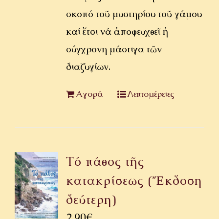
σκοπό τοῦ μυστηρίου τοῦ γάμου
καί ἔτσι νά ἀποφευχθεῖ ἡ
σύγχρονη μάστιγα τῶν
διαζυγίων.
Αγορά
Λεπτομέρειες
Τό πάθος τῆς
κατακρίσεως (Ἔκδοση
δεύτερη)
2,90
€