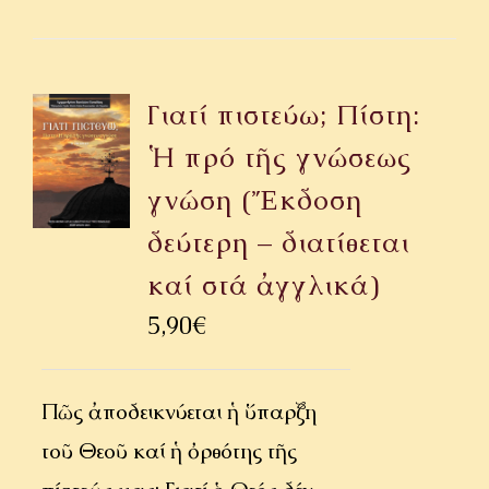
Γιατί πιστεύω; Πίστη:
Ἡ πρό τῆς γνώσεως
γνώση (Ἔκδοση
δεύτερη – διατίθεται
καί στά ἀγγλικά)
5,90
€
Πῶς ἀποδεικνύεται ἡ ὕπαρξη
τοῦ Θεοῦ καί ἡ ὀρθότης τῆς