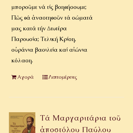
μποροῦμε νά τίς βοηθήσουμε;
Πῶς θά ἀναστηθοῦν τά σώματά
μας κατά τήν Δευτέρα
Παρουσία; Τελική Κρίση,
οὐράνια βασιλεία καί αἰώνια
κόλαση.
Αγορά
Λεπτομέρειες
Τά Μαργαριτάρια τοῦ
ἀποστόλου Παύλου