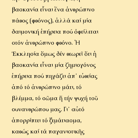
βασκανία εἶναι ἕνα ἀνθρώπινο
πάθος (φθόνος), ἀλλά καί μία
δαιμονική ἐπήρεια πού ὀφείλεται
στόν ἀνθρώπινο φθόνο. Ἡ
Ἐκκλησία ὅμως δέν θεωρεῖ ὅτι ἡ
βασκανία εἶναι μία ζημιογόνος
ἐπήρεια πού πηγάζει ἀπ᾿ εὐθείας
ἀπό τό ἀνθρώπινο μάτι, τό
βλέμμα, τό σῶμα ἤ τήν ψυχή τοῦ
συνανθρώπου μας. Γι᾿ αὐτό
ἀπορρίπτει τό ξεμάτιασμα,
καθώς καί τά παγανιστικῆς