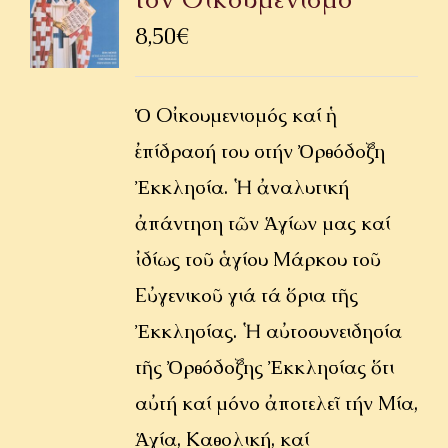
ΟΜΙΛΙΕΣ
8,50
€
ΙΕΡΑΠΟΣΤΟΛΗ
Ὁ Οἰκουμενισμός καί ἡ
ΕΠΙΚΟΙΝΩΝΙΑ
ἐπίδρασή του στήν Ὀρθόδοξη
Ἐκκλησία. Ἡ ἀναλυτική
ἀπάντηση τῶν Ἁγίων μας καί
ἰδίως τοῦ ἁγίου Μάρκου τοῦ
Εὐγενικοῦ γιά τά ὅρια τῆς
Ἐκκλησίας. Ἡ αὐτοσυνειδησία
τῆς Ὀρθόδοξης Ἐκκλησίας ὅτι
αὐτή καί μόνο ἀποτελεῖ τήν Μία,
Ἁγία, Καθολική, καί