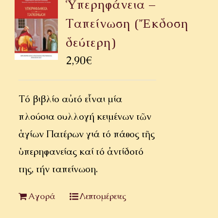
Ὑπερηφάνεια –
Ταπείνωση (Ἔκδοση
δεύτερη)
2,90
€
Τό βιβλίο αὐτό εἶναι μία
πλούσια συλλογή κειμένων τῶν
ἁγίων Πατέρων γιά τό πάθος τῆς
ὑπερηφανείας καί τό ἀντίδοτό
της, τήν ταπείνωση.
Αγορά
Λεπτομέρειες