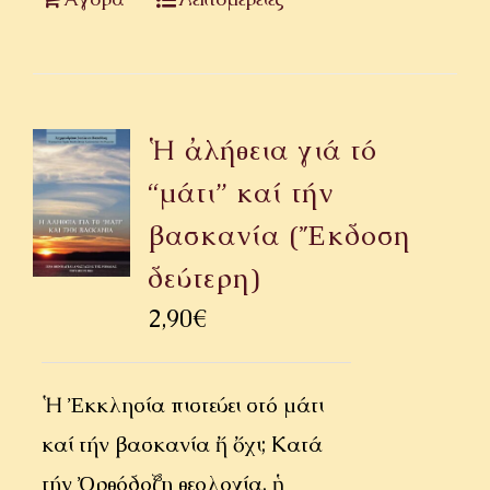
Ἡ ἀλήθεια γιά τό
“μάτι” καί τήν
βασκανία (Ἔκδοση
δεύτερη)
2,90
€
Ἡ Ἐκκλησία πιστεύει στό μάτι
καί τήν βασκανία ἤ ὄχι; Κατά
τήν Ὀρθόδοξη θεολογία, ἡ