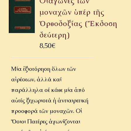
Οἱ ἀγῶνες τῶν
μοναχῶν ὑπέρ τῆς
Ὀρθοδοξίας (Ἔκδοση
δεύτερη)
8,50
€
Μία ἐξιστόρηση ὅλων τῶν
αἱρέσεων, ἀλλά καί
παράλληλα σέ κάθε μία ἀπό
αὐτές ξεχωριστά ἡ ἀντιαιρετική
προσφορά τῶν μοναχῶν. Οἱ
Ὅσιοι Πατέρες ἀγωνίζονται