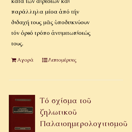
κατά τῶν αἱρέσεων καί
παράλληλα μέσα ἀπό τήν
διδαχή τους μᾶς ὑποδεικνύουν
τόν ὀρθό τρόπο ἀντιμετωπίσεώς
τους.
Αγορά
Λεπτομέρειες
Τό σχίσμα τοῦ
ζηλωτικοῦ
Παλαιοημερολογιτισμοῦ