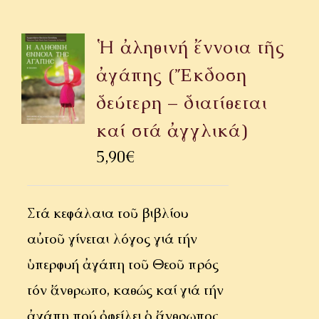
Ἡ ἀληθινή ἔννοια τῆς
ἀγάπης (Ἔκδοση
δεύτερη – διατίθεται
καί στά ἀγγλικά)
5,90
€
Στά κεφάλαια τοῦ βιβλίου
αὐτοῦ γίνεται λόγος γιά τήν
ὑπερφυή ἀγάπη τοῦ Θεοῦ πρός
τόν ἄνθρωπο, καθώς καί γιά τήν
ἀγάπη πού ὀφείλει ὁ ἄνθρωπος