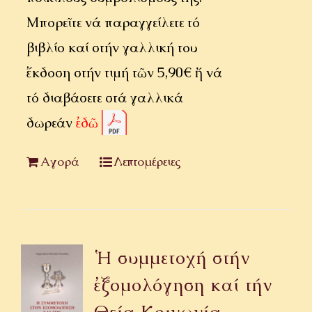
Μπορεῖτε νά παραγγείλετε τό
βιβλίο καί στήν γαλλική του
ἔκδοση στήν τιμή τῶν 5,90€ ἤ νά
τό διαβάσετε στά γαλλικά
δωρεάν
ἐδῶ
Αγορά
Λεπτομέρειες
Ἡ συμμετοχή στήν
ἐξομολόγηση καί τήν