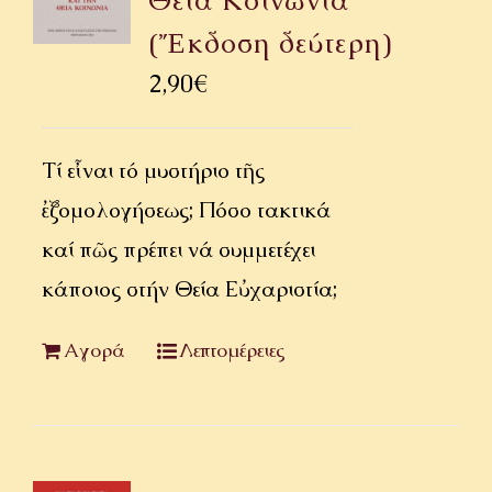
Θεία Κοινωνία
(Ἔκδοση δεύτερη)
2,90
€
Τί εἶναι τό μυστήριο τῆς
ἐξομολογήσεως; Πόσο τακτικά
καί πῶς πρέπει νά συμμετέχει
κάποιος στήν Θεία Εὐχαριστία;
Αγορά
Λεπτομέρειες