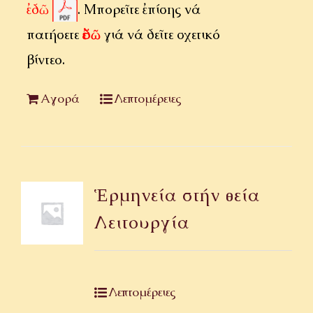
ἐδῶ
. Μπορεῖτε ἐπίσης νά
πατήσετε
ἐδῶ
γιά νά δεῖτε σχετικό
βίντεο.
Αγορά
Λεπτομέρειες
Ἑρμηνεία στήν θεία
Λειτουργία
Λεπτομέρειες