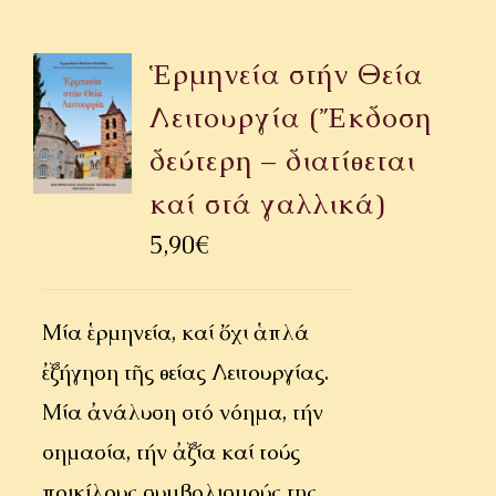
Ἑρμηνεία στήν Θεία
Λειτουργία (Ἔκδοση
δεύτερη – διατίθεται
καί στά γαλλικά)
5,90
€
Μία ἑρμηνεία, καί ὄχι ἁπλά
ἐξήγηση τῆς θείας Λειτουργίας.
Μία ἀνάλυση στό νόημα, τήν
σημασία, τήν ἀξία καί τούς
ποικίλους συμβολισμούς της.