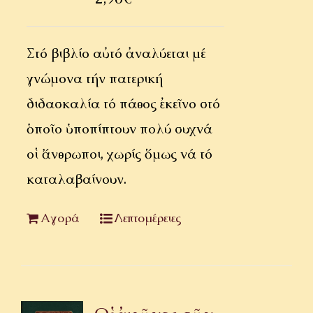
Στό βιβλίο αὐτό ἀναλύεται μέ
γνώμονα τήν πατερική
διδασκαλία τό πάθος ἐκεῖνο στό
ὁποῖο ὑποπίπτουν πολύ συχνά
οἱ ἄνθρωποι, χωρίς ὅμως νά τό
καταλαβαίνουν.
Αγορά
Λεπτομέρειες