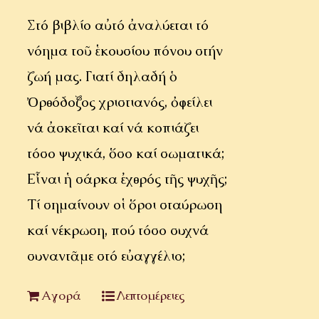
Στό βιβλίο αὐτό ἀναλύεται τό
νόημα τοῦ ἑκουσίου πόνου στήν
ζωή μας. Γιατί δηλαδή ὁ
Ὀρθόδοξος χριστιανός, ὀφείλει
νά ἀσκεῖται καί νά κοπιάζει
τόσο ψυχικά, ὅσο καί σωματικά;
Εἶναι ἡ σάρκα ἐχθρός τῆς ψυχῆς;
Τί σημαίνουν οἱ ὅροι σταύρωση
καί νέκρωση, πού τόσο συχνά
συναντᾶμε στό εὐαγγέλιο;
Αγορά
Λεπτομέρειες