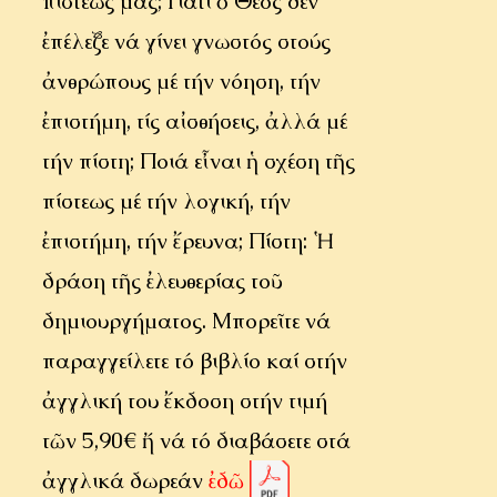
πίστεώς μας; Γιατί ὁ Θεός δέν
ἐπέλεξε νά γίνει γνωστός στούς
ἀνθρώπους μέ τήν νόηση, τήν
ἐπιστήμη, τίς αἰσθήσεις, ἀλλά μέ
τήν πίστη; Ποιά εἶναι ἡ σχέση τῆς
πίστεως μέ τήν λογική, τήν
ἐπιστήμη, τήν ἔρευνα; Πίστη: Ἡ
δράση τῆς ἐλευθερίας τοῦ
δημιουργήματος. Μπορεῖτε νά
παραγγείλετε τό βιβλίο καί στήν
ἀγγλική του ἔκδοση στήν τιμή
τῶν 5,90€ ἤ νά τό διαβάσετε στά
ἀγγλικά δωρεάν
ἐδῶ