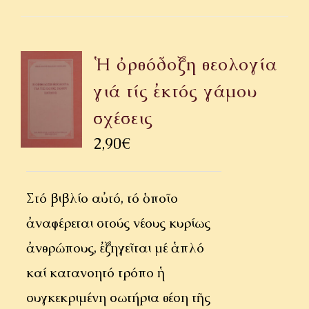
Ἡ ὀρθόδοξη θεολογία
γιά τίς ἐκτός γάμου
σχέσεις
2,90
€
Στό βιβλίο αὐτό, τό ὁποῖο
ἀναφέρεται στούς νέους κυρίως
ἀνθρώπους, ἐξηγεῖται μέ ἁπλό
καί κατανοητό τρόπο ἡ
συγκεκριμένη σωτήρια θέση τῆς