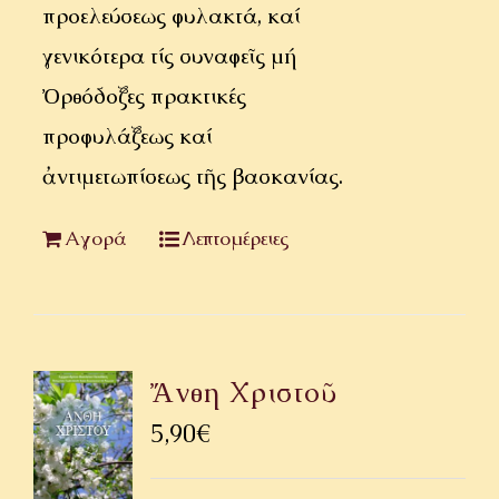
προελεύσεως φυλακτά, καί
γενικότερα τίς συναφεῖς μή
Ὀρθόδοξες πρακτικές
προφυλάξεως καί
ἀντιμετωπίσεως τῆς βασκανίας.
Αγορά
Λεπτομέρειες
Ἄνθη Χριστοῦ
5,90
€