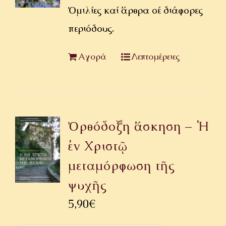
Ὁμιλίες καί ἄρθρα σέ διάφορες
περιόδους.
Αγορά
Λεπτομέρειες
Ὀρθόδοξη ἄσκηση – Ἡ
ἐν Χριστῷ
μεταμόρφωση τῆς
ψυχῆς
5,90
€