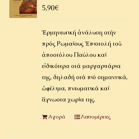
5,90
€
Ἑρμηνευτική ἀνάλυση στήν
πρός Ρωμαίους Ἐπιστολή τοῦ
ἀποστόλου Παύλου καί
εἰδικότερα στά μαργαριτάρια
της, δηλαδή στά πιό σημαντικά,
ὠφέλιμα, πνευματικά καί
ἄγνωστα χωρία της.
Αγορά
Λεπτομέρειες