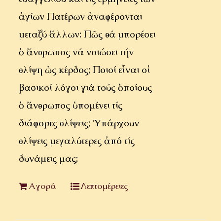
ἁγίων Πατέρων ἀναφέρονται
μεταξύ ἄλλων: Πῶς θά μπορέσει
ὁ ἄνθρωπος νά νοιώσει τήν
θλίψη ὡς κέρδος; Ποιοί εἶναι οἱ
βασικοί λόγοι γιά τούς ὁποίους
ὁ ἄνθρωπος ὑπομένει τίς
διάφορες θλίψεις; Ὑπάρχουν
θλίψεις μεγαλύτερες ἀπό τίς
δυνάμεις μας;
Αγορά
Λεπτομέρειες