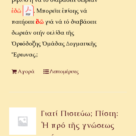
ἐδῶ
. Μπορεῖτε ἐπίσης νά
πατήσετε
ἐδῶ
γιά νά τό διαβάσετε
δωρεάν στήν σελίδα τῆς
Ὀρθόδοξης Ὁμάδας Δογματικῆς
Ἔρευνας.;
Αγορά
Λεπτομέρειες
Γιατί Πιστεύω; Πίστη:
Ἡ πρό τῆς γνώσεως