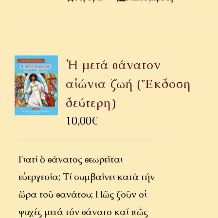
Ἡ μετά θάνατον
αἰώνια ζωή (Ἔκδοση
δεύτερη)
10,00
€
Γιατί ὁ θάνατος θεωρεῖται
εὐεργεσία; Τί συμβαίνει κατά τήν
ὥρα τοῦ θανάτου; Πῶς ζοῦν οἱ
ψυχές μετά τόν θάνατο καί πῶς