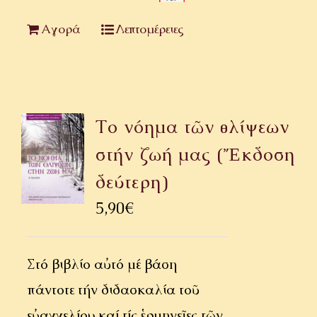
Αγορά
Λεπτομέρειες
Το νόημα τῶν θλίψεων
στήν ζωή μας (Ἔκδοση
δεύτερη)
5,90
€
Στό βιβλίο αὐτό μέ βάση
πάντοτε τήν διδασκαλία τοῦ
εὐαγγελίου καί τίς ἑρμηνεῖες τῶν