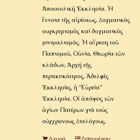
Ἀποστολική Ἐκκλησία. Ἡ
ἔννοια τῆς αἱρέσεως. Δογματικός
συγκρητισμός καί δογματικός
μινιμαλισμός. Ἡ αἵρεση τοῦ
Παπισμοῦ, Οὐνία, Θεωρία τῶν
κλάδων, Ἀρχή τῆς
περιεκτικότητος, Ἀδελφές
Ἐκκλησίες, ἡ “Εὐρεία”
Ἐκκλησία. Οἱ ἀπόψεις τῶν
ἁγίων Πατέρων γιά τούς
σύγχρονους Διαλόγους.
Αγορά
Λεπτομέρειες