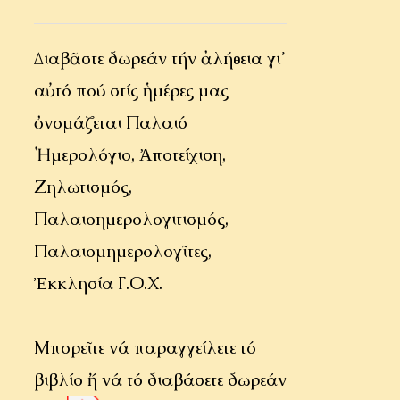
Διαβᾶστε δωρεάν τήν ἀλήθεια γι᾿
αὐτό πού στίς ἡμέρες μας
ὀνομάζεται Παλαιό
Ἡμερολόγιο, Ἀποτείχιση,
Ζηλωτισμός,
Παλαιοημερολογιτισμός,
Παλαιομημερολογῖτες,
Ἐκκλησία Γ.Ο.Χ.
Μπορεῖτε νά παραγγείλετε τό
βιβλίο ἤ νά τό διαβάσετε δωρεάν