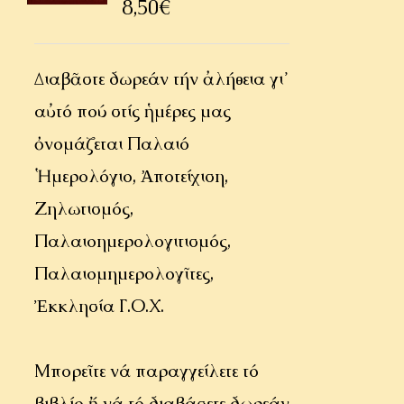
8,50
€
Διαβᾶστε δωρεάν τήν ἀλήθεια γι᾿
αὐτό πού στίς ἡμέρες μας
ὀνομάζεται Παλαιό
Ἡμερολόγιο, Ἀποτείχιση,
Ζηλωτισμός,
Παλαιοημερολογιτισμός,
Παλαιομημερολογῖτες,
Ἐκκλησία Γ.Ο.Χ.
Μπορεῖτε νά παραγγείλετε τό
βιβλίο ἤ νά τό διαβάσετε δωρεάν